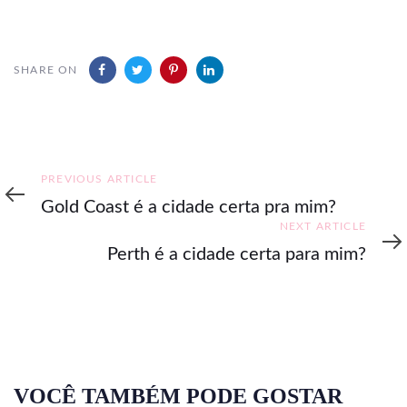
SHARE ON
Previous
PREVIOUS ARTICLE
Article
Gold Coast é a cidade certa pra mim?
Next
NEXT ARTICLE
Article
Perth é a cidade certa para mim?
VOCÊ TAMBÉM PODE GOSTAR