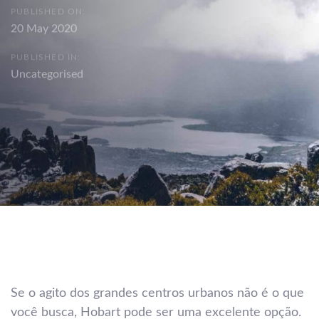
PUBLISHED ON:
20 May 2020
PUBLISHED IN:
Uncategorised
Post
navigation
Se o agito dos grandes centros urbanos não é o que
você busca, Hobart pode ser uma excelente opção.