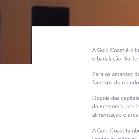
A Gold Coast é o lu
e badalação. Surfe
Post
Para os amantes de
navigation
famosos do mundo
Depois das capitais
da economia, por i
alimentação e área
A Gold Coast tamb