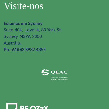
Visite-nos
Estamos em Sydney
Suite 404, Level 4, 83 York St.
Sydney, NSW, 2000
Austrália.
Ph.+61(0)2 8937 4355