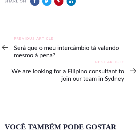
SHARE ON
Previous
PREVIOUS ARTICLE
Article
Será que o meu intercâmbio tá valendo
mesmo à pena?
Next
NEXT ARTICLE
Article
We are looking for a Filipino consultant to
join our team in Sydney
VOCÊ TAMBÉM PODE GOSTAR